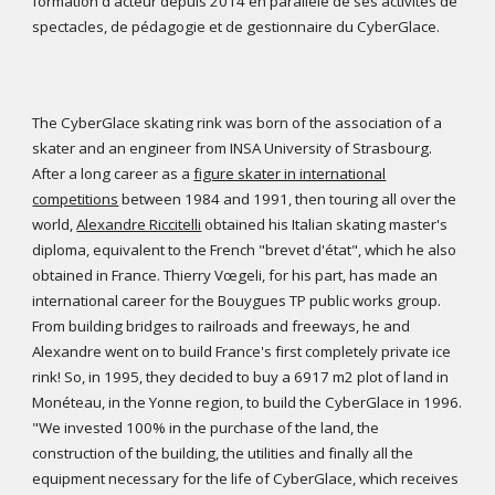
formation d'acteur depuis 2014 en parallèle de ses activités de
spectacles, de pédagogie et de gestionnaire du CyberGlace.
The CyberGlace skating rink was born of the association of a
skater and an engineer from INSA University of Strasbourg.
After a long career as a
figure skater in international
competitions
between 1984 and 1991, then touring all over the
world,
Alexandre Riccitelli
obtained his Italian skating master's
diploma, equivalent to the French "brevet d'état", which he also
obtained in France. Thierry Vœgeli, for his part, has made an
international career for the Bouygues TP public works group.
From building bridges to railroads and freeways, he and
Alexandre went on to build France's first completely private ice
rink! So, in 1995, they decided to buy a 6917 m2 plot of land in
Monéteau, in the Yonne region, to build the CyberGlace in 1996.
"We invested 100% in the purchase of the land, the
construction of the building, the utilities and finally all the
equipment necessary for the life of CyberGlace, which receives