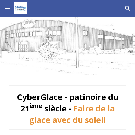
Skip to main content
Skip to navigation
CyberGlace - patinoire du
ème
21
siècle -
Faire de l
a
glace avec du soleil